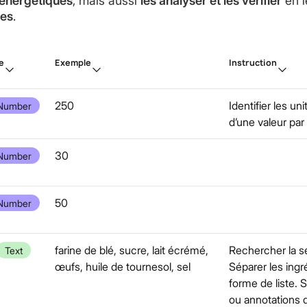
s énergétiques
, mais aussi
les analyser et les vérifier
en l
ues
.
e
Exemple
Instruction
250
Identifier les uni
Number
d’une valeur par
30
Number
50
Number
farine de blé, sucre, lait écrémé,
Rechercher la s
Text
œufs, huile de tournesol, sel
Séparer les ingr
forme de liste.
ou annotations qu