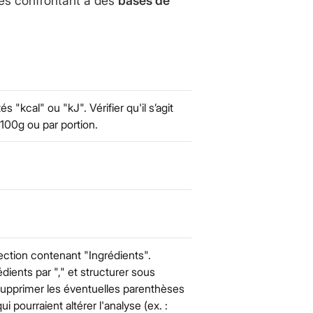
es confrontant à des
bases de
tés "kcal" ou "kJ". Vérifier qu'il s’agit
 100g ou par portion.
ection contenant "Ingrédients".
édients par "," et structurer sous
 Supprimer les éventuelles parenthèses
i pourraient altérer l'analyse (ex. :