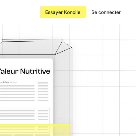
Essayer Koncile
Se connecter
Attestation d'assurance
des factures
éduisent la saisie
Lettre de transport aérien
Connaissement
financiers
ments falsifiés ou
Facture de transport
Contrat
à grande échelle
de bout en bout des
Bon de commande