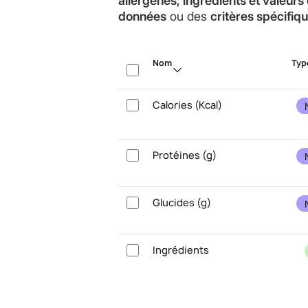
allergènes, ingrédients et valeur
données
ou des
critères spécifiq
Nom
Typ
Calories (Kcal)
Protéines (g)
Glucides (g)
Ingrédients