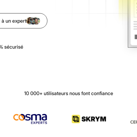
fraude
Ordonnance
Vérification de
Toutes nos ressources & guides
All
l'authenticité des
Articles, tutoriels, cas clients et plus encore
 à un expert
documents par IA
Découpage
intelligent
% sécurisé
Séparation
automatique des
documents multi-
pages
10 000+ utilisateurs nous font confiance