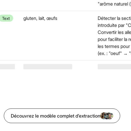
"arôme naturel (v
gluten, lait, œufs
Détecter la sect
Text
introduite par "
Convertir les a
pour faciliter l
les termes pour 
(ex. : "oeuf" → 
Découvrez le modèle complet d’extraction