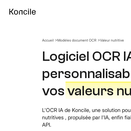
Accueil
Modèles document OCR
Valeur nutritive
Documentation AP
Guides, références & d
Logiciel OCR IA
personnalisab
OCR Benchmark
Comparez les meilleurs
vos
valeurs nu
L'OCR IA de Koncile, une solution pou
nutritives , propulsée par l'IA, enfin f
API.