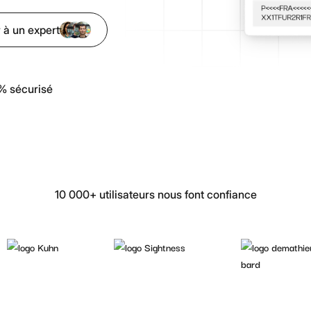
fraude
Ordonnance
Vérification de
Toutes nos ressources & guides
 à un expert
All
l'authenticité des
Articles, tutoriels, cas clients et plus encore
documents par IA
Découpage
% sécurisé
intelligent
Séparation
automatique des
documents multi-
pages
10 000+ utilisateurs nous font confiance