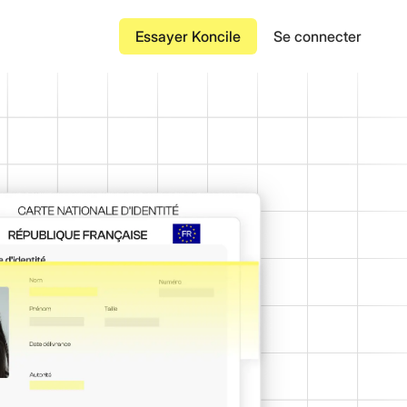
Essayer Koncile
Se connecter
Attestation d'assurance
des factures
éduisent la saisie
Lettre de transport aérien
Connaissement
financiers
ments falsifiés ou
Facture de transport
Contrat
à grande échelle
de bout en bout des
Bon de commande