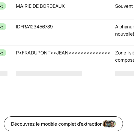
MAIRIE DE BORDEAUX
Souvent 
xt
IDFRA123456789
Alphanum
xt
nouvelle
P<FRADUPONT<<JEAN<<<<<<<<<<<<<<
Zone lis
xt
composée
Découvrez le modèle complet d’extraction