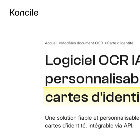
Accueil
Modèles document OCR
Carte d'identité
Documentation AP
Guides, références & d
Logiciel OCR IA
personnalisabl
OCR Benchmark
Comparez les meilleurs
cartes d'ident
Une solution fiable et personnalisable
cartes d’identité, intégrable via API.