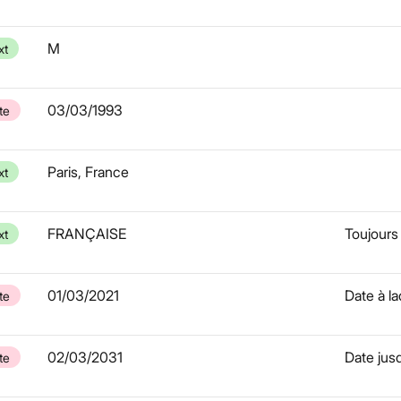
M
xt
03/03/1993
te
Paris, France
xt
FRANÇAISE
Toujours
xt
01/03/2021
Date à la
te
02/03/2031
Date jusq
te