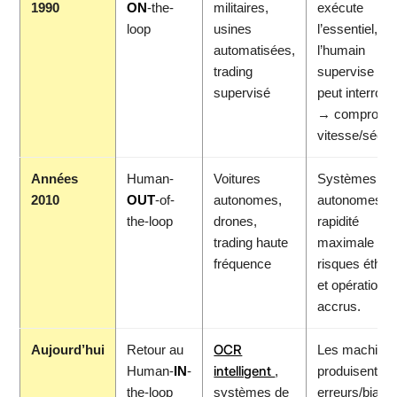
1990
ON
-the-
militaires,
exécute
loop
usines
l’essentiel,
automatisées,
l’humain
trading
supervise et
supervisé
peut interrom
→ compromi
vitesse/sécuri
Années
Human-
Voitures
Systèmes
2010
OUT
-of-
autonomes,
autonomes,
the-loop
drones,
rapidité
trading haute
maximale ma
fréquence
risques éthiq
et opérationn
accrus.
OCR
Aujourd’hui
Retour au
Les machine
intelligent
Human-
IN
-
,
produisent
the-loop
systèmes de
erreurs/biais,