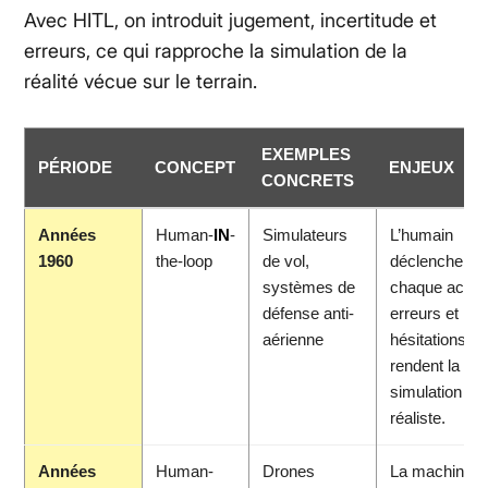
Avec HITL, on introduit jugement, incertitude et
erreurs, ce qui rapproche la simulation de la
réalité vécue sur le terrain.
EXEMPLES
PÉRIODE
CONCEPT
ENJEUX
CONCRETS
Années
Human-
IN
-
Simulateurs
L’humain
1960
the-loop
de vol,
déclenche
systèmes de
chaque action
défense anti-
erreurs et
aérienne
hésitations
rendent la
simulation pl
réaliste.
Années
Human-
Drones
La machine