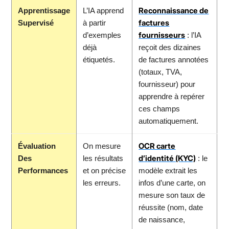
Reconnaissance de
Apprentissage
L’IA apprend
factures
Supervisé
à partir
fournisseurs
d’exemples
: l’IA
déjà
reçoit des dizaines
étiquetés.
de factures annotées
(totaux, TVA,
fournisseur) pour
apprendre à repérer
ces champs
automatiquement.
OCR carte
Évaluation
On mesure
d’identité (KYC)
Des
les résultats
: le
Performances
et on précise
modèle extrait les
les erreurs.
infos d’une carte, on
mesure son taux de
réussite (nom, date
de naissance,