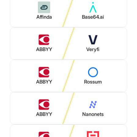
Affinda
Base64.ai
ABBYY
Veryfi
ABBYY
Rossum
ABBYY
Nanonets