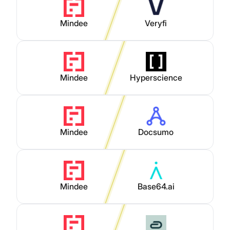
Mindee
Veryfi
Mindee
Hyperscience
Mindee
Docsumo
Mindee
Base64.ai