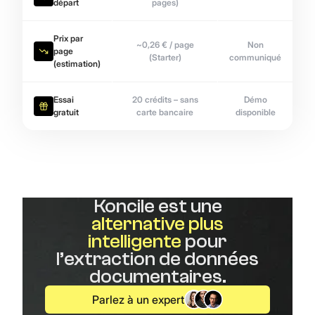
départ
pages)
Prix par
~0,26 € / page
Non
page
(Starter)
communiqué
(estimation)
Essai
20 crédits – sans
Démo
gratuit
carte bancaire
disponible
Koncile est une
alternative plus
intelligente
pour
l’extraction de données
documentaires.
Parlez à un expert