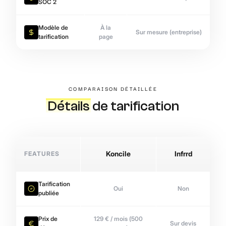
SOC 2
Modèle de
À la
Sur mesure (entreprise)
tarification
page
COMPARAISON DÉTAILLÉE
Détails
de tarification
FEATURES
Koncile
Infrrd
Tarification
Oui
Non
publiée
Prix de
129 € / mois (500
Sur devis