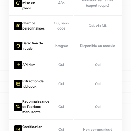
Plusieurs semaines
mise en
48h
(expert requis)
place
champs
Oui, sans
Oui, via ML
personnalisés
code
Détection de
Intégrée
Disponible en module
fraude
API-first
Oui
Oui
Extraction de
Oui
Oui
tableaux
Reconnaissance
de l’écriture
Oui
Oui
manuscrite
Certification
Oui
Non communiqué