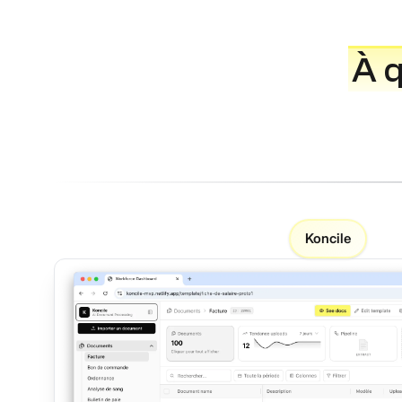
À 
Koncile