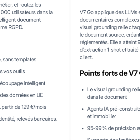
étier, et routez les
 000 utilisateurs dans la
V7 Go applique des LLMs e
telligent document
documentaires complexes n
orme RGPD.
visual grounding relie cha
le document source, créant 
réglementés. Elle a attein
d’extraction 1-shot et trait
client.
, sans templates
 vos outils
Points forts de V7
écoupage intelligent
Le visual grounding re
 des données en UE
dans le document
À partir de 129 €/mois
Agents IA pré-construit
et immobilier
entité, relevés bancaires,
95-99 % de précision su