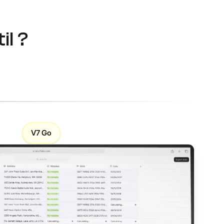
il ?
V7 Go