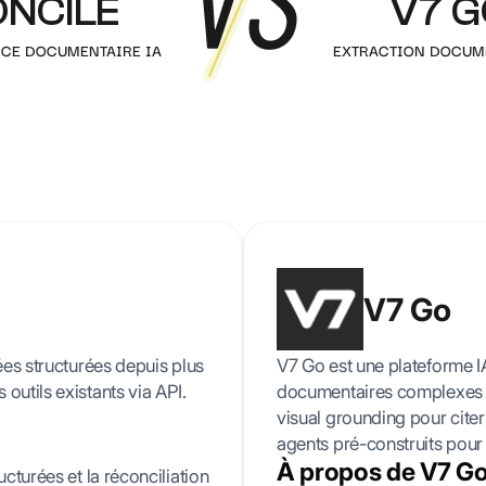
ONCILE
V7 G
fraude
Ordonnance
Vérification de
Toutes nos ressources & guides
All
NCE DOCUMENTAIRE IA
EXTRACTION DOCUME
l'authenticité des
Articles, tutoriels, cas clients et plus encore
documents par IA
Découpage
intelligent
Séparation
automatique des
documents multi-
pages
V7 Go
ées structurées depuis plus
V7 Go est une plateforme 
outils existants via API.
documentaires complexes en 
visual grounding pour cite
agents pré-construits pour l
À propos de V7 G
cturées et la réconciliation