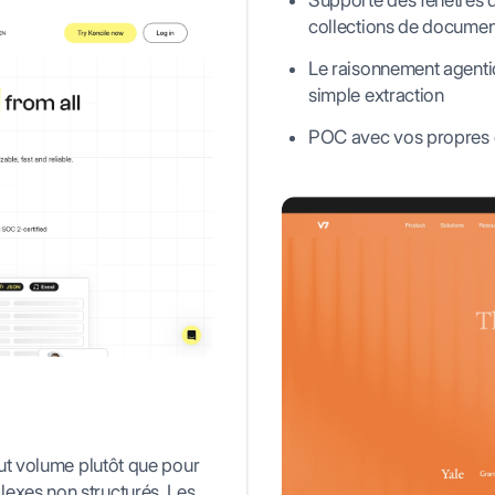
Supporte des fenêtres 
collections de documen
Le raisonnement agentiq
simple extraction
POC avec vos propres 
aut volume plutôt que pour
exes non structurés. Les