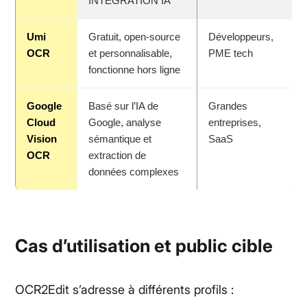
INTÉGRATION IA
Umi
Gratuit, open-source
Développeurs,
OCR
et personnalisable,
PME tech
fonctionne hors ligne
Google
Basé sur l’IA de
Grandes
Cloud
Google, analyse
entreprises,
Vision
sémantique et
SaaS
OCR
extraction de
données complexes
Cas d’utilisation et public cible
OCR2Edit s’adresse à différents profils :