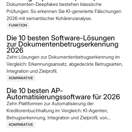
Dokumenten-Deepfakes bestehen klassische
Prüfungen: So erkennen Sie KI-generierte Fälschungen
2026 mit semantischer Kohärenzanalyse.
FUNKTION
Die 10 besten Software-Lösungen
zur Dokumentenbetrugserkennung
2026
Zehn Lösungen zur Dokumentenbetrugserkennung im
Vergleich: Erkennungsansatz, abgedeckte Betrugsarten,
Integration und Zielprofil.
KOMPARATIVE
Die 10 besten AP-
Automatisierungssoftware für 2026
Zehn Plattformen zur Automatisierung der
Kreditorenbuchhaltung im Vergleich: KI-Agenten,
Betrugserkennung, Integration und Zielprofil, von
etablierten Enterprise-Anbietern bis zu AI-nativen
KOMPARATIVE
Challengern.