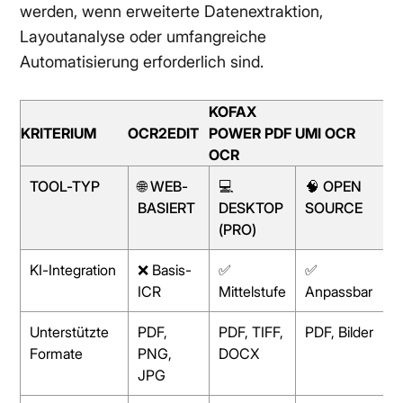
werden, wenn erweiterte Datenextraktion,
Layoutanalyse oder umfangreiche
Automatisierung erforderlich sind.
KOFAX
G
KRITERIUM
OCR2EDIT
POWER PDF
UMI OCR
V
OCR
TOOL-TYP
🌐 WEB-
💻
🧠 OPEN
BASIERT
DESKTOP
SOURCE
(PRO)
KI-Integration
❌ Basis-
✅
✅
ICR
Mittelstufe
Anpassbar
Unterstützte
PDF,
PDF, TIFF,
PDF, Bilder
Formate
PNG,
DOCX
JPG