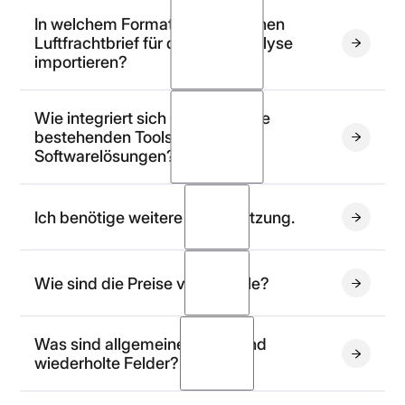
In welchem Format sollte ich einen
Luftfrachtbrief für die OCR-Analyse
importieren?
PDF, PNG oder
Wie integriert sich OCR in meine
JPEG
bestehenden Tools und
Softwarelösungen?
API OCR
Ich benötige weitere Unterstützung.
Wie sind die Preise von Koncile?
Demokonto erstellen
eine Vorführung
Was sind allgemeine Felder und
wiederholte Felder?
Preisseite