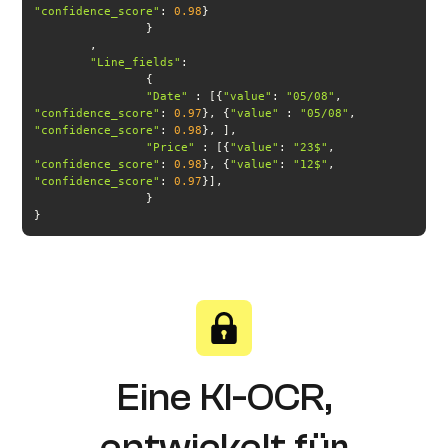
"confidence_score"
: 
0.98
"Line_fields"
"Date"
 : [{
"value"
: 
"05/08"
, 
"confidence_score"
: 
0.97
}, {
"value"
 : 
"05/08"
, 
"confidence_score"
: 
0.98
"Price"
 : [{
"value"
: 
"23$"
, 
"confidence_score"
: 
0.98
}, {
"value"
: 
"12$"
, 
"confidence_score"
: 
0.97
}
Eine KI-OCR,
entwickelt für