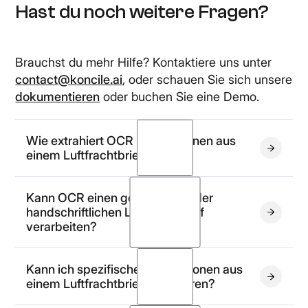
Hast du noch weitere Fragen?
Brauchst du mehr Hilfe? Kontaktiere uns unter
contact@koncile.ai
, oder schauen Sie sich unsere
dokumentieren
oder buchen Sie eine Demo.
Wie extrahiert OCR Informationen aus
einem Luftfrachtbrief (AWB)?
Kann OCR einen gedruckten oder
handschriftlichen Luftfrachtbrief
verarbeiten?
gedruckte oder
Kann ich spezifische Informationen aus
handschriftliche Luftfrachtbriefe
einem Luftfrachtbrief extrahieren?