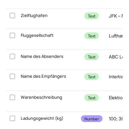
Zielflughafen
JFK – Ne
Text
Fluggesellschaft
Lufthansa
Text
Name des Absenders
ABC Logi
Text
Name des Empfängers
Intertra
Text
Warenbeschreibung
Elektroni
Text
Ladungsgewicht (kg)
100; 300
Number