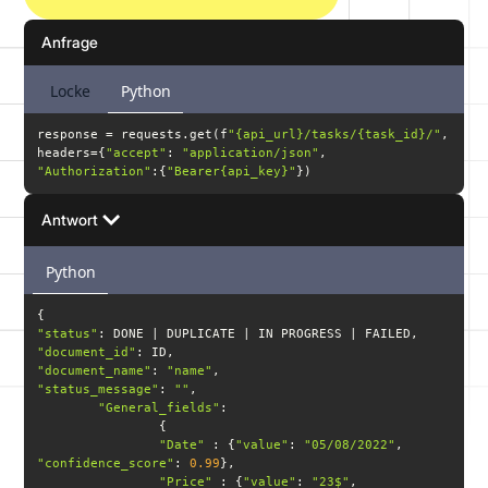
Anfrage
Locke
Python
response = requests.get(f
"{api_url}/tasks/{task_id}/"
headers={
"accept"
: 
"application/json"
, 
"Authorization"
:{
"Bearer{api_key}"
})
Antwort
Python
"status"
"document_id"
"document_name"
: 
"name"
"status_message"
: 
""
"General_fields"
"Date"
 : {
"value"
: 
"05/08/2022"
, 
"confidence_score"
: 
0.99
"Price"
 : {
"value"
: 
"23$"
, 