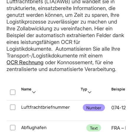
Luftfrachtbriefs (LTA/AWB) und wandelt sie in
strukturierte, einsatzbereite Informationen, die
genutzt werden können, um Zeit zu sparen, Ihre
Logistikprozesse zuverlässiger zu machen und
Ihre Zollabwicklung zu vereinfachen. Hier ein
Beispiel der automatisch extrahierten Felder dank
eines leistungsfähigen OCR für
Logistikdokumente. Automatisieren Sie alle Ihre
Transport-/Logistikdokumente mit einem
OCR Rechnung
oder Konnossement, für eine
zentralisierte und automatisierte Verarbeitung.
Name
Typ
Beispiel
Luftfrachtbriefnummer
074-1234
Number
Abflughafen
FRA – Fra
Text