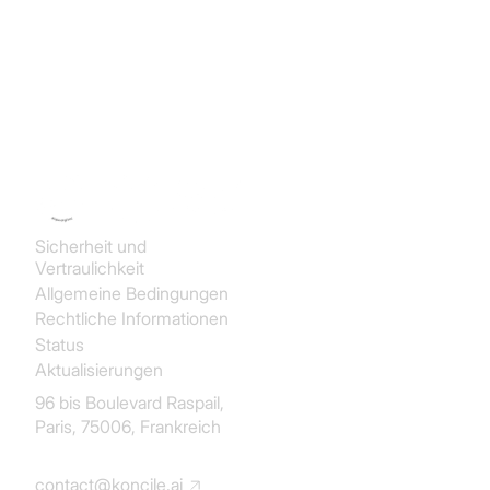
Allgemeine Felder:
Informationen, die nur einmal
pro Dokument erscheinen (z. B.
Koncile SAS
Rechnungsnummer oder
Rechnungsdatum
).
Wiederholte Felder:
Informationen, die mehrfach
vorkommen, etwa Artikelbeschreibungen oder
Preise in jeder Angebotszeile. Verwenden Sie
Sicherheit und
wiederkehrende Felder, um
Tabellen
und
Vertraulichkeit
strukturierte Daten zu extrahieren.
Allgemeine Bedingungen
Rechtliche Informationen
Status
Aktualisierungen
96 bis Boulevard Raspail,
Paris, 75006, Frankreich
contact@koncile.ai