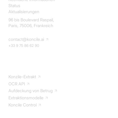
Status
Dokumentfotos
: Mit Smartphone oder Kamera
Aktualisierungen
aufgenommen.
96 bis Boulevard Raspail,
Paris, 75006, Frankreich
Screenshots
: Mit Textinhalt.
contact@koncile.ai
PDF-Dateien
: „Bild“-PDFs (Scans) und native
+33 9 75 86 62 90
PDFs (aus Software generiert).
Technische Dokumente
: Produktblätter,
Lösung
Handbücher.
Konzile-Extrakt
Mehrsprachige Dokumente
: Aus beliebigen
OCR API
Ländern und Sprachen.
Aufdeckung von Betrug
Extraktionsmodelle
Koncile Control
Dokumentation