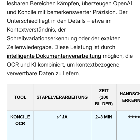
lesbaren Bereichen kämpfen, überzeugen OpenAI
und Koncile mit bemerkenswerter Präzision. Der
Unterschied liegt in den Details – etwa im
Kontextverständnis, der
Schreibvariationserkennung oder der exakten
Zeilenwiedergabe. Diese Leistung ist durch
intelligente Dokumentenverarbeitung
möglich, die
OCR und KI kombiniert, um kontextbezogene,
verwertbare Daten zu liefern.
ZEIT
HANDSCH
TOOL
STAPELVERARBEITUNG
(100
ERKEN
BILDER)
KONCILE
✅ JA
2–3 MIN
⭐⭐⭐
OCR