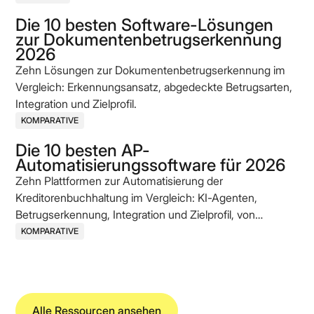
Die 10 besten Software-Lösungen
zur Dokumentenbetrugserkennung
2026
Zehn Lösungen zur Dokumentenbetrugserkennung im
Vergleich: Erkennungsansatz, abgedeckte Betrugsarten,
Integration und Zielprofil.
KOMPARATIVE
Die 10 besten AP-
Automatisierungssoftware für 2026
Zehn Plattformen zur Automatisierung der
Kreditorenbuchhaltung im Vergleich: KI-Agenten,
Betrugserkennung, Integration und Zielprofil, von
etablierten Enterprise-Anbietern bis zu AI-nativen
KOMPARATIVE
Challengern.
Alle Ressourcen ansehen