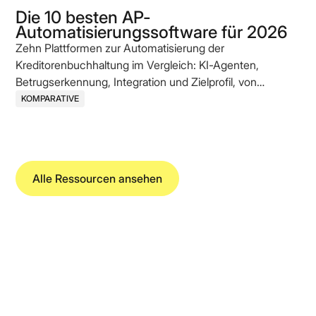
Die 10 besten AP-
Automatisierungssoftware für 2026
Zehn Plattformen zur Automatisierung der
Kreditorenbuchhaltung im Vergleich: KI-Agenten,
Betrugserkennung, Integration und Zielprofil, von
etablierten Enterprise-Anbietern bis zu AI-nativen
KOMPARATIVE
Challengern.
Alle Ressourcen ansehen
Koncile SAS