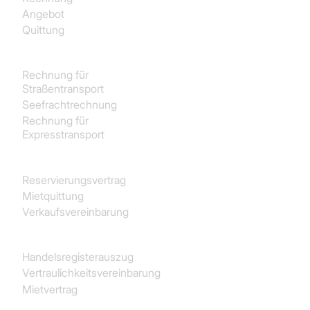
Angebot
Quittung
Transport und Logistik
Rechnung für
Straßentransport
Seefrachtrechnung
Rechnung für
Expresstransport
Immobilien
Reservierungsvertrag
Mietquittung
Verkaufsvereinbarung
Juristisch
Handelsregisterauszug
Vertraulichkeitsvereinbarung
Mietvertrag
Finanz- und Rechnungswesen