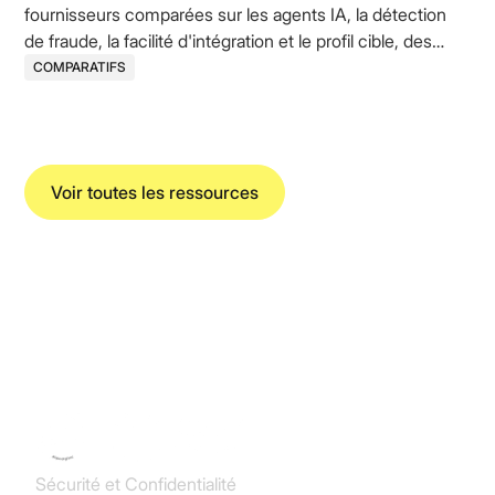
fournisseurs comparées sur les agents IA, la détection
de fraude, la facilité d'intégration et le profil cible, des
acteurs historiques aux challengers AI-native.
COMPARATIFS
Voir toutes les ressources
Koncile SAS
Sécurité et Confidentialité