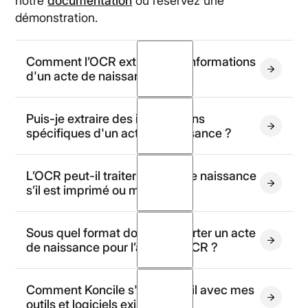
notre
documentation
ou réservez une
démonstration.
Comment l’OCR extrait-il les informations
d'un acte de naissance ?
Puis-je extraire des informations
spécifiques d'un acte de naissance ?
L’OCR peut-il traiter un acte de naissance
s’il est imprimé ou manuscrit ?
actes de
Sous quel format dois-je importer un acte
naissance imprimés ou manuscrits
de naissance pour l’analyse OCR ?
Comment Koncile s'intègre-t-il avec mes
PDF, PNG ou JPEG
outils et logiciels existants ?