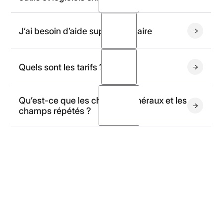
OCR API
J’ai besoin d’aide supplémentaire
contact@koncile.ai
Quels sont les tarifs ?
Qu’est-ce que les champs généraux et les
champs répétés ?
page
tarifaire dédiée
Champs généraux
: ce sont des informations
figurant une seule fois dans chaque document
Koncile SAS
(par exemple le numéro ou la date d'une facture).
Champs répétés
: ce sont des informations