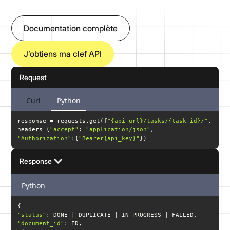
Documentation complète
J’obtiens ma clef API
Request
Curl
Python
response = requests.get(f
"{api_url}/tasks/{task_id}/"
headers={
"accept"
: 
"application/json"
, 
"Authorization"
:{
"Bearer{api_key}"
})
Response
Python
"status"
"document_id"