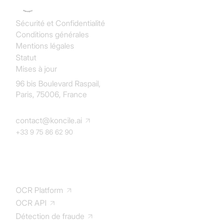
apparaissant plusieurs fois dans un document
comme les descriptions des articles ou les prix
Sécurité et Confidentialité
dans chaque ligne d'un devis. Utilisez les champs
Conditions générales
répétés pour
l'extraction des tables
et tableaux
Mentions légales
de vos documents.
Statut
Mises à jour
96 bis Boulevard Raspail,
Paris, 75006, France
contact@koncile.ai
+33 9 75 86 62 90
Solution
OCR Platform
OCR API
Détection de fraude