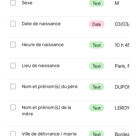
Sexe
M
Text
Date de naissance
03/03/19
Date
Heure de naissance
10 h 45
Text
Lieu de naissance
Paris, Fr
Text
Nom et prénom(s) du père
DUPONT 
Text
Nom et prénom(s) de la
LEROY A
Text
mère
Ville de délivrance / mairie
Bordeaux
Text