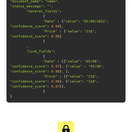
"document_name"
: 
"name"
"status_message"
: 
""
"General_fields"
"Date"
 : {
"value"
: 
"05/08/2022"
, 
"confidence_score"
: 
0.99
"Price"
 : {
"value"
: 
"23$"
, 
"confidence_score"
: 
0.98
"Line_fields"
"Date"
 : [{
"value"
: 
"05/08"
, 
"confidence_score"
: 
0.97
}, {
"value"
 : 
"05/08"
, 
"confidence_score"
: 
0.98
"Price"
 : [{
"value"
: 
"23$"
, 
"confidence_score"
: 
0.98
}, {
"value"
: 
"12$"
, 
"confidence_score"
: 
0.97
}