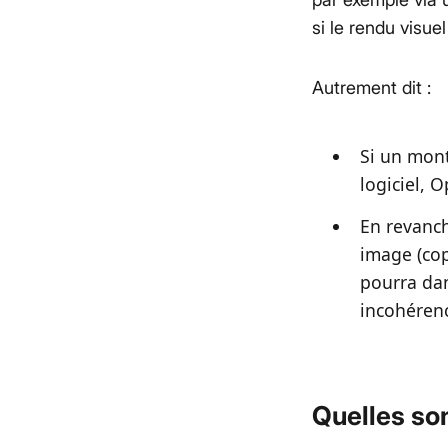
si le rendu visue
Autrement dit :
Si un mont
logiciel, 
En revanch
image (cop
pourra dan
incohérenc
Quelles so