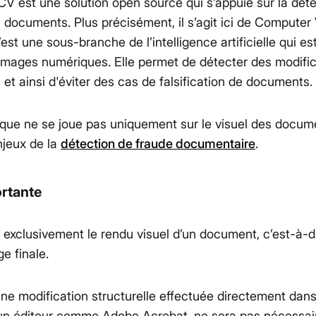
CV est une solution open source qui s’appuie sur la déte
 documents. Plus précisément, il s’agit ici de Computer 
’est une sous-branche de l’intelligence artificielle qui es
’images numériques. Elle permet de détecter des modifica
et ainsi d'éviter des cas de falsification de documents.
que ne se joue pas uniquement sur le visuel des docume
njeux de la
détection de fraude documentaire
.
ortante
xclusivement le rendu visuel d’un document, c’est-à-dir
e finale.
une modification structurelle effectuée directement dans
 un éditeur comme Adobe Acrobat, ne sera pas nécessa