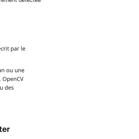
rit par le
can ou une
e), OpenCV
ou des
ter