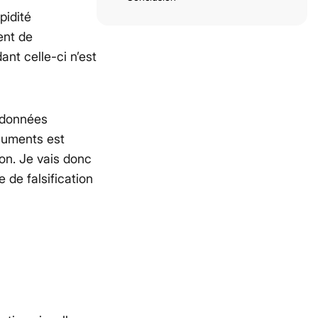
pidité
ent de
ant celle-ci n’est
s données
cuments est
tion. Je vais donc
 de falsification