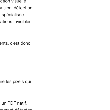
ction visuelle
Vision, détection
t spécialisée
tions invisibles
nts, c’est donc
e les pixels qui
 un PDF natif,
irement détectée