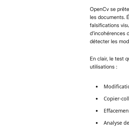
OpenCv se prête
les documents. É
falsifications vi
d’incohérences d
détecter les mod
En clair, le test
utilisations :
Modificat
Copier-col
Effacement
Analyse d