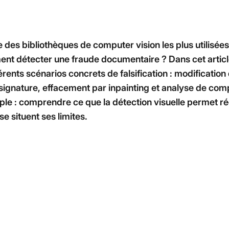
fraude
Ordonnance
Vérification de
Toutes nos ressources & guides
All
l'authenticité des
Articles, tutoriels, cas clients et plus encore
documents par IA
 des bibliothèques de computer vision les plus utilisée
ment détecter une fraude documentaire ? Dans cet articl
Découpage
rents scénarios concrets de falsification : modification
intelligent
Séparation
 signature, effacement par inpainting et analyse de com
automatique des
imple : comprendre ce que la détection visuelle permet r
documents multi-
pages
 se situent ses limites.