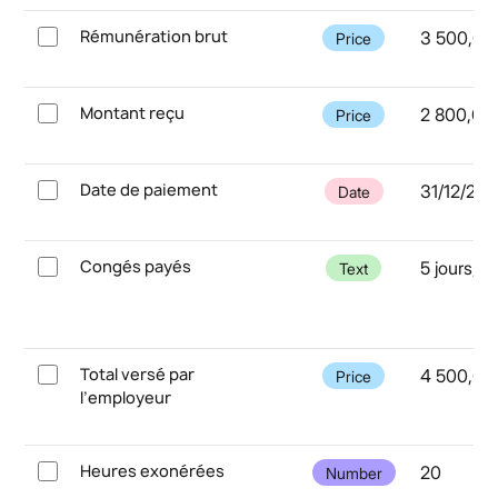
Rémunération brut
3 500,00
Price
Montant reçu
2 800,00
Price
Date de paiement
31/12/20
Date
Congés payés
5 jours, 
Text
Total versé par
4 500,00
Price
l’employeur
Heures exonérées
20
Number