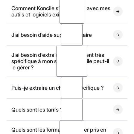
Comment Koncile s’intègre-t-il avec mes
outils et logiciels existants ?
J’ai besoin d’aide supplémentaire
contact@koncile.ai
J’ai besoin d’extraire un document très
spécifique à mon secteur. Koncile peut-il
le gérer ?
librairie de
Puis-je extraire un champ spécifique ?
modèles
Quels sont les tarifs ?
Quels sont les formats de fichier pris en