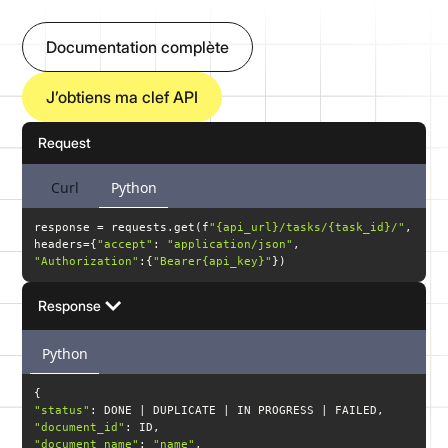
Documentation complète
J’obtiens ma clef API
Request
Curl
Python
response = requests.get(f
"{api_url}/tasks/{task_id}/"
headers={
"accept"
: 
"application/json"
, 
"Authorization"
:{
"Bearer{api_key}"
})
Response
Python
"status"
"document_id"
"document_name"
: 
"name"