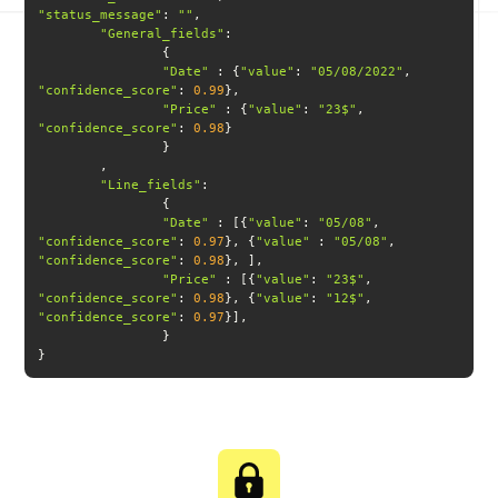
"status_message"
: 
""
"General_fields"
"Date"
 : {
"value"
: 
"05/08/2022"
, 
"confidence_score"
: 
0.99
"Price"
 : {
"value"
: 
"23$"
, 
"confidence_score"
: 
0.98
"Line_fields"
"Date"
 : [{
"value"
: 
"05/08"
, 
"confidence_score"
: 
0.97
}, {
"value"
 : 
"05/08"
, 
"confidence_score"
: 
0.98
"Price"
 : [{
"value"
: 
"23$"
, 
"confidence_score"
: 
0.98
}, {
"value"
: 
"12$"
, 
"confidence_score"
: 
0.97
}