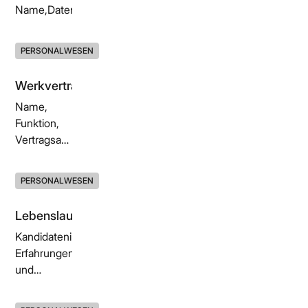
Name,Daten,Grund,Arzt,Sozialversicherungsnummer,Anhän
PERSONALWESEN
Werkvertrag
Name,
Funktion,
Vertragsart,
Einheitliches
Verwaltungsdokumenter,
PERSONALWESEN
Gehalt,
Klauseln,
Lebenslauf
Unterschriften
Kandidateninformationen,
Erfahrungen
und
Ausbildung