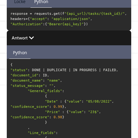
Locke
Python
response = requests.get(f
"{api_url}/tasks/{task_id}/"
headers={
"accept"
: 
"application/json"
, 
"Authorization"
:{
"Bearer{api_key}"
})
Antwort
Python
"status"
"document_id"
"document_name"
: 
"name"
"status_message"
: 
""
"General_fields"
"Date"
 : {
"value"
: 
"05/08/2022"
, 
"confidence_score"
: 
0.99
"Price"
 : {
"value"
: 
"23$"
, 
"confidence_score"
: 
0.98
"Line_fields"