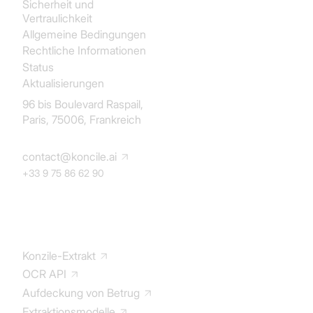
Sicherheit und
wiederkehrende Felder, um
Tabellen
und
Vertraulichkeit
strukturierte Daten zu extrahieren.
Allgemeine Bedingungen
Rechtliche Informationen
Status
Aktualisierungen
96 bis Boulevard Raspail,
Paris, 75006, Frankreich
contact@koncile.ai
+33 9 75 86 62 90
Lösung
Konzile-Extrakt
OCR API
Aufdeckung von Betrug
Extraktionsmodelle