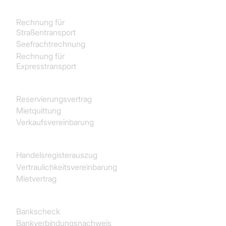
Transport und Logistik
Rechnung für
Straßentransport
Seefrachtrechnung
Rechnung für
Expresstransport
Immobilien
Reservierungsvertrag
Mietquittung
Verkaufsvereinbarung
Juristisch
Handelsregisterauszug
Vertraulichkeitsvereinbarung
Mietvertrag
Finanz- und Rechnungswesen
Bankscheck
Bankverbindungsnachweis