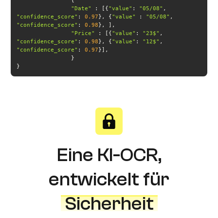
"Date"
 : [{
"value"
: 
"05/08"
, 
"confidence_score"
: 
0.97
}, {
"value"
 : 
"05/08"
, 
"confidence_score"
: 
0.98
"Price"
 : [{
"value"
: 
"23$"
, 
"confidence_score"
: 
0.98
}, {
"value"
: 
"12$"
, 
"confidence_score"
: 
0.97
}
Eine KI-OCR,
entwickelt für
Sicherheit