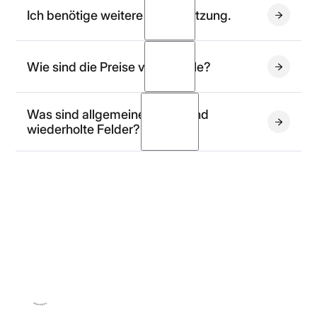
API OCR
Ich benötige weitere Unterstützung.
Wie sind die Preise von Koncile?
Demokonto erstellen
eine Vorführung
Was sind allgemeine Felder und
wiederholte Felder?
Preisseite
Allgemeine Felder:
Informationen, die nur einmal
pro Dokument erscheinen (z. B.
Koncile SAS
Rechnungsnummer oder
Rechnungsdatum
).
Wiederholte Felder:
Informationen, die mehrfach
vorkommen, etwa Artikelbeschreibungen oder
Preise in jeder Angebotszeile. Verwenden Sie