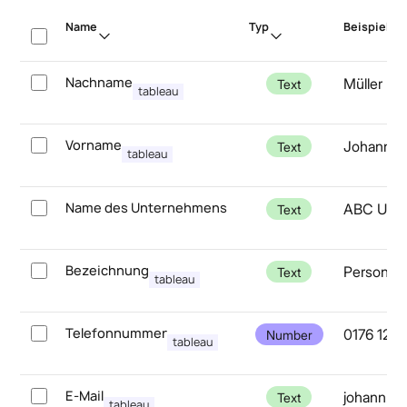
Name
Typ
Beispiel
Nachname
Müller
Text
tableau
Vorname
Johann
Text
tableau
Name des Unternehmens
ABC Unt
Text
Bezeichnung
Personalr
Text
tableau
Telefonnummer
0176 123
Number
tableau
E-Mail
johann.m
Text
tableau