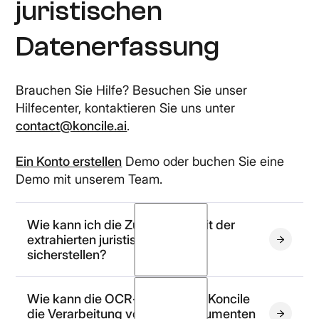
juristischen
Datenerfassung
Brauchen Sie Hilfe? Besuchen Sie unser
Hilfecenter, kontaktieren Sie uns unter
contact@koncile.ai
.
Ein Konto erstellen
Demo oder buchen Sie eine
Demo mit unserem Team.
Wie kann ich die Zuverlässigkeit der
extrahierten juristischen Daten
sicherstellen?
Koncile verfügt über ein integriertes
Wie kann die OCR-Lösung von Koncile
Bewertungssystem, das die Zuverlässigkeit der
die Verarbeitung von KYC-Dokumenten
aus juristischen Dokumenten extrahierten Daten