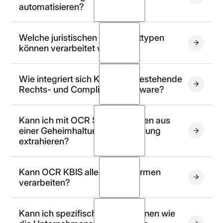
automatisieren?
bewertet – z. B. aus Verträgen, Urteilen, notariellen
Akten oder Verfahrensunterlagen.
Wohnraummietverträge
Welche juristischen Dokumenttypen
können verarbeitet werden?
Wie integriert sich Koncile in bestehende
Bildformate
Rechts- und Compliance-Software?
Kann ich mit OCR Schlüsseldaten aus
einer Geheimhaltungsvereinbarung
extrahieren?
Kann OCR KBIS aller Rechtsformen
verarbeiten?
Geheimhaltungsvereinbarung
Kann ich spezifische Informationen wie