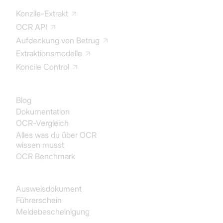
bestehende Plattformen übertragen werden.
Verfolgung und rechtliche
Konzile-Extrakt
Entscheidungsprozesse.
OCR API
Automatisierte Workflows
:
Dokumente werden
Aufdeckung von Betrug
automatisch klassifiziert
, Prüf- und
Schnellere juristische Entscheidungen
: Direkter
Freigabeprozesse ausgelöst und fehlende Daten
Extraktionsmodelle
Zugriff auf präzise Informationen erhöht
erkannt.
Reaktionsfähigkeit und Rechtssicherheit.
Koncile Control
Dokumentation
Kurz gesagt
Koncile
Blog
Dokumentation
OCR-Vergleich
Alles was du über OCR
wissen musst
OCR Benchmark
Identität
Ausweisdokument
Führerschein
Meldebescheinigung
Käufe