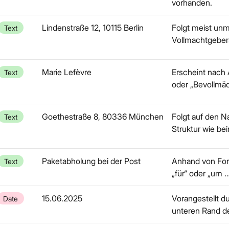
vorhanden.
Lindenstraße 12, 10115 Berlin
Folgt meist un
Text
Vollmachtgebers
Marie Lefèvre
Erscheint nach 
Text
oder „Bevollmäch
Goethestraße 8, 80336 München
Folgt auf den N
Text
Struktur wie be
Paketabholung bei der Post
Anhand von For
Text
„für“ oder „um 
15.06.2025
Vorangestellt du
Date
unteren Rand d