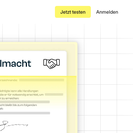
Jetzt testen
Anmelden
Versicherungszertifikat
ändert
nuelle Dateneingabe um
Luftfrachtbrief
Konnossement
 oder manipulierter
Transportrechnung
Vertrag
tab aufbauen
gigen
bungen.
Bestellung