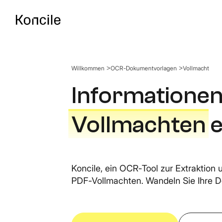
Willkommen
OCR-Dokumentvorlagen
Vollmacht
API-Dokumentatio
P
e
Leitfäden, Referenzen
Informationen
Z
Ex
D
Vollmachten
OCR-Benchmark
e
Vergleichen Sie die be
O
R
fü
Koncile, ein OCR-Tool zur Extraktion
In
PDF-Vollmachten. Wandeln Sie Ihre 
B
KI
de