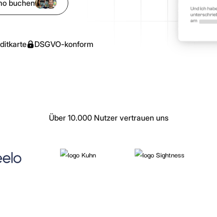
mo buchen
Rezept
kumentenauthentizität
Alle Ressourcen & Leitfäden
Al
Artikel, Tutorials, Kundenfälle und mehr
telligente
rennung
ditkarte
DSGVO-konform
utomatische Trennung
ehrseitiger Dokumente
Über 10.000 Nutzer vertrauen uns