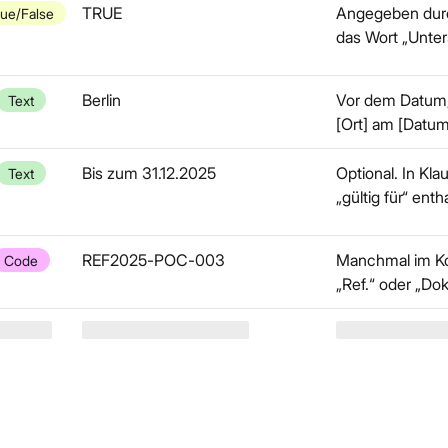
TRUE
Angegeben durc
rue/False
das Wort „Unters
Berlin
Vor dem Datum, 
Text
[Ort] am [Datum
Bis zum 31.12.2025
Optional. In Kla
Text
„gültig für“ enth
REF2025-POC-003
Manchmal im Ko
Code
„Ref.“ oder „Do