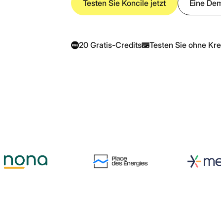
Testen Sie Koncile jetzt
Eine De
Do
In
T
20 Gratis-Credits
Testen Sie ohne Kre
A
m