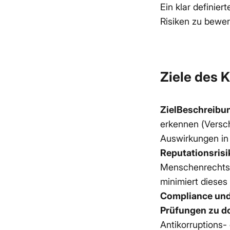
Ein klar definie
Risiken zu bewe
Ziele des 
ZielBeschreibun
erkennen (Versch
Auswirkungen in 
Reputationsrisi
Menschenrechtsv
minimiert dieses
Compliance und
Prüfungen zu d
Antikorruptions-