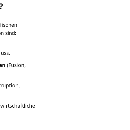
?
fischen
n sind:
luss.
en
(Fusion,
ruption,
 wirtschaftliche