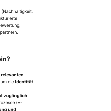
(Nachhaltigkeit,
kturierte
obewertung,
partnern.
ein?
e relevanten
, um die
Identität
cht zugänglich
rozesse (E-
ung und