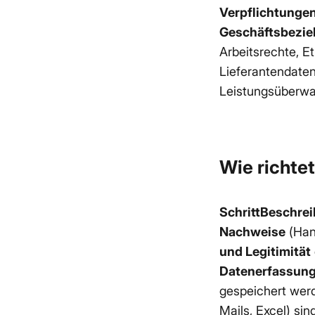
Verpflichtunge
Geschäftsbezi
Arbeitsrechte, Et
Lieferantendate
Leistungsüberwa
Wie richte
SchrittBeschrei
Nachweise
(Hand
und Legitimität
Datenerfassun
gespeichert werd
Mails, Excel) sin