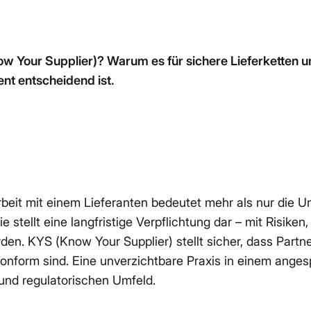
Rezept
kumentenauthentizität
Alle Ressourcen & Leitfäden
Al
Artikel, Tutorials, Kundenfälle und mehr
telligente
w Your Supplier)? Warum es für sichere Lieferketten 
rennung
utomatische Trennung
t entscheidend ist.
ehrseitiger Dokumente
eit mit einem Lieferanten bedeutet mehr als nur die U
e stellt eine langfristige Verpflichtung dar – mit Risiken, 
den. KYS (Know Your Supplier) stellt sicher, dass Partne
konform sind. Eine unverzichtbare Praxis in einem ange
 und regulatorischen Umfeld.