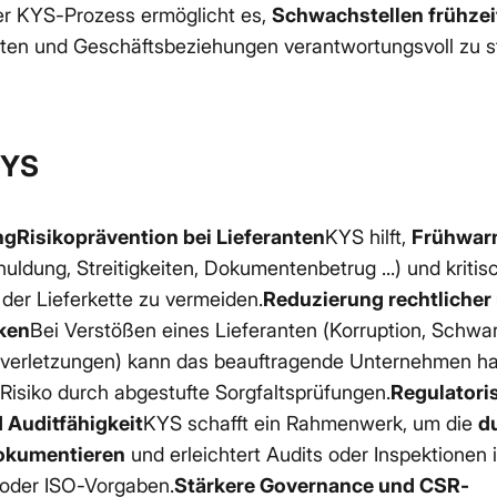
rter KYS-Prozess ermöglicht es,
Schwachstellen frühzei
rten und Geschäftsbeziehungen verantwortungsvoll zu s
KYS
gRisikoprävention bei Lieferanten
KYS hilft,
Frühwar
uldung, Streitigkeiten, Dokumentenbetrug ...) und kritis
der Lieferkette zu vermeiden.
Reduzierung rechtlicher
ken
Bei Verstößen eines Lieferanten (Korruption, Schwar
erletzungen) kann das beauftragende Unternehmen haf
 Risiko durch abgestufte Sorgfaltsprüfungen.
Regulatori
 Auditfähigkeit
KYS schafft ein Rahmenwerk, um die
d
okumentieren
und erleichtert Audits oder Inspektione
 oder ISO-Vorgaben.
Stärkere Governance und CSR-