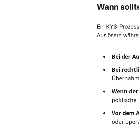
Wann sollt
Ein KYS-Prozess 
Auslösern währen
Bei der A
Bei recht
Übernahme
Wenn der 
politische 
Vor dem A
oder oper