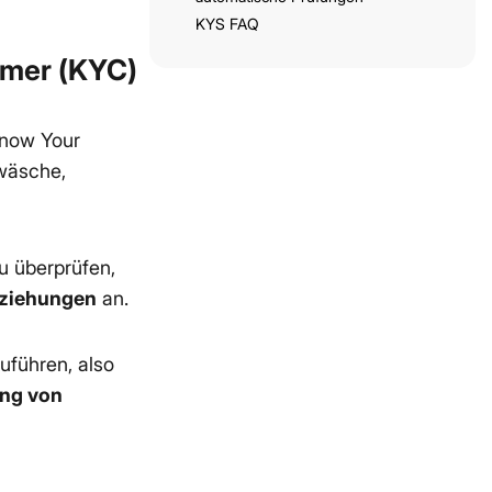
KYS FAQ
omer (KYC)
now Your
dwäsche,
u überprüfen,
eziehungen
an.
uführen, also
ung von