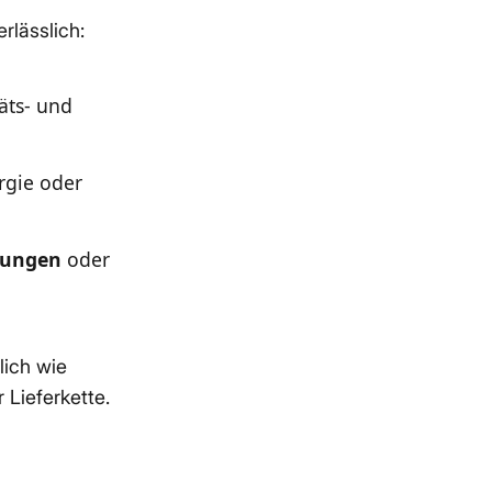
rlässlich:
täts- und
rgie oder
erungen
oder
.
lich wie
 Lieferkette.