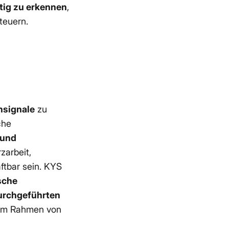
tig zu erkennen
,
teuern.
nsignale
zu
che
 und
zarbeit,
tbar sein. KYS
sche
urchgeführten
n im Rahmen von