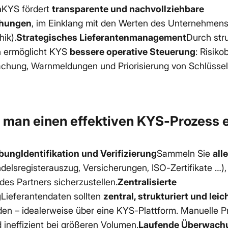
n
KYS fördert
transparente und nachvollziehbare
ehungen
, im Einklang mit den Werten des Unternehmens 
hik).
Strategisches Lieferantenmanagement
Durch stru
n ermöglicht KYS
bessere operative Steuerung
: Risik
chung, Warnmeldungen und Priorisierung von Schlüssel
t man einen effektiven KYS-Prozess 
bungIdentifikation und Verifizierung
Sammeln Sie
all
elsregisterauszug, Versicherungen, ISO-Zertifikate …)
des Partners sicherzustellen.
Zentralisierte
g
Lieferantendaten sollten
zentral, strukturiert und lei
en – idealerweise über eine KYS-Plattform. Manuelle P
d ineffizient bei größeren Volumen.
Laufende Überwach