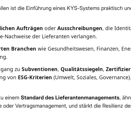
llen ist die Einführung eines KYS-Systems praktisch une
lichen Aufträgen
oder
Ausschreibungen
, die Identi
e-Nachweise der Lieferanten verlangen.
erten Branchen
wie Gesundheitswesen, Finanzen, Ene
ng.
ugang zu
Subventionen
,
Qualitätssiegeln
,
Zertifizi
ung von
ESG-Kriterien
(Umwelt, Soziales, Governance)
zu einem
Standard des Lieferantenmanagements
, ähn
le oder Vertragsmanagement, und stärkt die Resilienz der