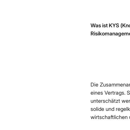
Do
In
Was ist KYS (Kno
T
A
Risikomanagemen
m
Die Zusammenarb
eines Vertrags. Si
unterschätzt wer
solide und regel
wirtschaftlichen