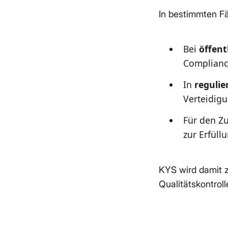
In bestimmten Fä
Bei
öffent
Complianc
In
reguli
Verteidigu
Für den Z
zur Erfüll
KYS wird damit 
Qualitätskontrol