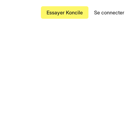
Essayer Koncile
Se connecter
Attestation d'assurance
des factures
éduisent la saisie
Lettre de transport aérien
Connaissement
financiers
ments falsifiés ou
Facture de transport
Contrat
à grande échelle
de bout en bout des
Bon de commande