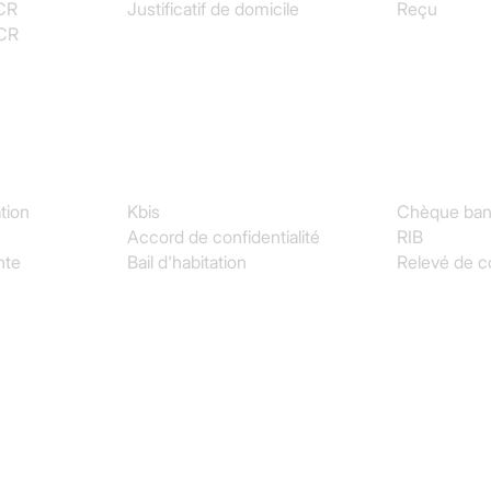
CR
Justificatif de domicile
Reçu
OCR
Juridique
Finance & C
tion
Kbis
Chèque ban
Accord de confidentialité
RIB
nte
Bail d'habitation
Relevé de 