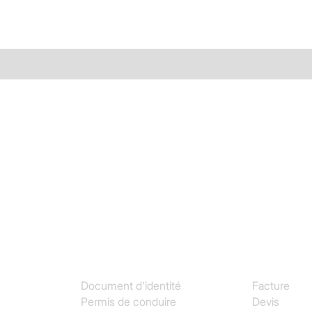
fraude
Ordonnance
Vérification de
Toutes nos ressources & guides
All
l'authenticité des
Articles, tutoriels, cas clients et plus encore
documents par IA
Découpage
intelligent
Séparation
automatique des
documents multi-
pages
Identité
Achats
Document d'identité
Facture
Permis de conduire
Devis