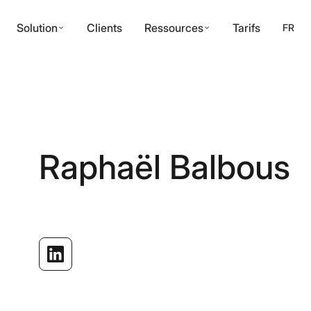
Solution
Clients
Ressources
Tarifs
FR
Facture
I
Comment l'OCR transforme le traitement 
Extraction PDF
& Images
ocumentation API
Découvrez comment les pipelines OCR modernes r
manuelle de 90% et améliorent la précision.
Extraction OCR
Relevé bancaire
fiable depuis tout
Raphaël Balbous
format de
document
Chèques bancaires
Détection de fraude dans les documents 
 outils OCR
Techniques basées sur l'IA pour détecter les docu
altérés avant qu'ils ne causent des dommages.
Documents d'identité
OCR API
API RESTful et
SDKs pour une
Permis de conduire
Construire des workflows documentaires 
intégration sans
Bonnes pratiques pour automatiser le traitement 
friction
documents en environnement entreprise.
Justificatif de domicile
Détection de