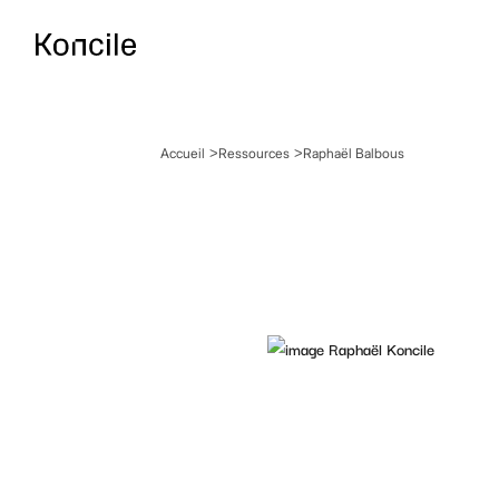
Accueil
Ressources
Raphaël Balbous
Documentation AP
Guides, références & d
OCR Benchmark
Comparez les meilleurs