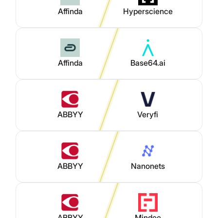
Affinda
Hyperscience
Affinda
Base64.ai
ABBYY
Veryfi
ABBYY
Nanonets
ABBYY
Mindee