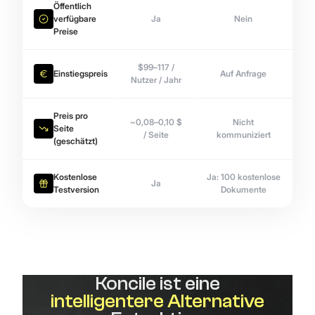
Öffentlich
verfügbare
Ja
Nein
Preise
$99–117 /
Einstiegspreis
Auf Anfrage
Nutzer / Jahr
Preis pro
~0,08–0,10 $
Nicht
Seite
/ Seite
kommuniziert
(geschätzt)
Kostenlose
Ja: 100 kostenlose
Ja
Testversion
Dokumente
Koncile ist eine
intelligentere Alternative