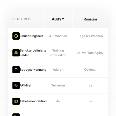
FEATURES
ABBYY
Rossum
Einrichtungszeit
4-8 Wochen
Tage bis Wochen
Benutzerdefinierte
Training
Ja, via TotalAgility
Felder
erforderlich
Betrugserkennung
Add-on
Optional
API-first
Teilweise
Ja
Tabellenextraktion
Ja
Ja