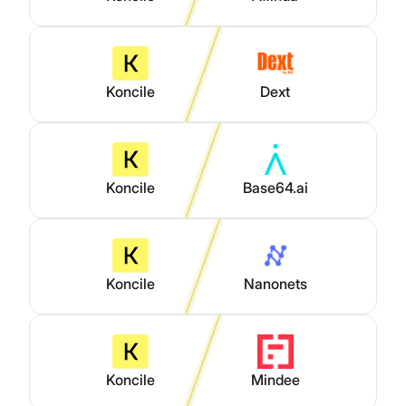
Koncile
Dext
Koncile
Base64.ai
Koncile
Nanonets
Koncile
Mindee