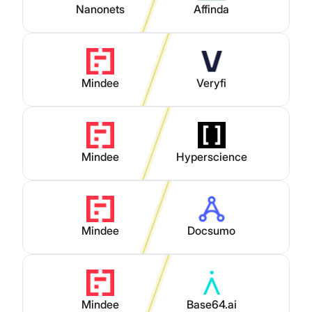
Nanonets
Affinda
Mindee
Veryfi
Mindee
Hyperscience
Mindee
Docsumo
Mindee
Base64.ai