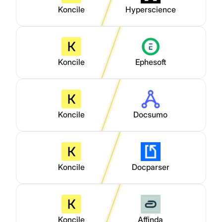
Koncile
Hyperscience
Koncile
Ephesoft
Koncile
Docsumo
Koncile
Docparser
Koncile
Affinda