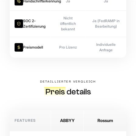
Handschrifterkennung
Ja
Ja
Nicht
SOC 2-
Ja (FedRAMP in
öffentlich
Zertifizierung
Bearbeitung)
bekannt
Individuelle
Preismodell
Pro Lizenz
Anfrage
DETAILLIERTER VERGLEICH
Preis
details
FEATURES
ABBYY
Rossum