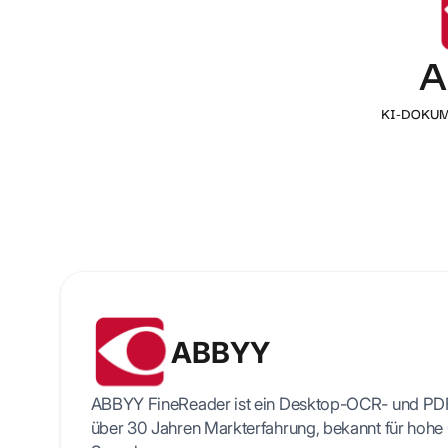
Do
A
In
T
KI-DOKU
A
m
ABBYY
ABBYY FineReader ist ein Desktop-OCR- und PDF
über 30 Jahren Markterfahrung, bekannt für hohe 