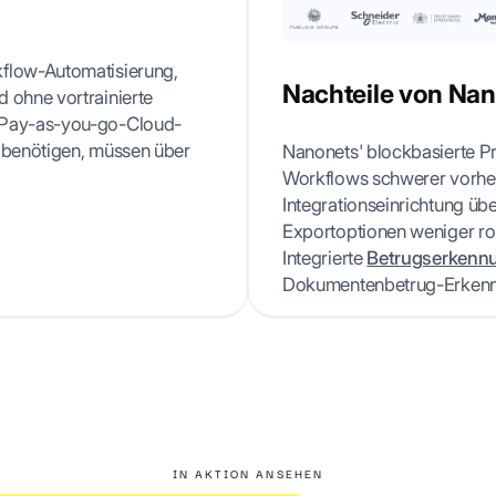
kflow-Automatisierung,
Nachteile von Na
 ohne vortrainierte
e Pay-as-you-go-Cloud-
n benötigen, müssen über
Nanonets' blockbasierte P
Workflows schwerer vorhers
Integrationseinrichtung üb
Exportoptionen weniger robu
Integrierte
Betrugserkenn
Dokumentenbetrug-Erkennu
IN AKTION ANSEHEN