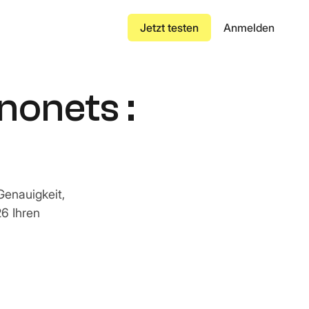
Jetzt testen
Anmelden
onets :
Versicherungszertifikat
ändert
nuelle Dateneingabe um
Luftfrachtbrief
Konnossement
 oder manipulierter
enauigkeit,
Transportrechnung
6 Ihren
Vertrag
tab aufbauen
gigen
bungen.
Bestellung