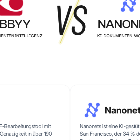
Rezept
kumentenauthentizität
Alle Ressourcen & Leitfäden
Al
Artikel, Tutorials, Kundenfälle und mehr
BBYY
NANON
telligente
rennung
MENTENINTELLIGENZ
utomatische Trennung
KI-DOKUMENTEN-W
ehrseitiger Dokumente
Nanone
-Bearbeitungstool mit
Nanonets ist eine KI-gest
Genauigkeit in über 190
San Francisco, der 34 % d