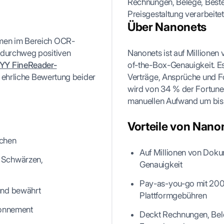
Rechnungen, Belege, Best
Preisgestaltung verarbeitet
Über Nanonets
amen im Bereich OCR-
 durchweg positiven
Nanonets ist auf Millionen
YY FineReader-
of-the-Box-Genauigkeit. E
e ehrliche Bewertung beider
Verträge, Ansprüche und F
wird von 34 % der Fortun
manuellen Aufwand um bis 
Vorteile von Nano
achen
Auf Millionen von Doku
, Schwärzen,
Genauigkeit
Pay-as-you-go mit 200 
und bewährt
Plattformgebühren
Abonnement
Deckt Rechnungen, Bele