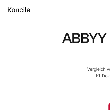
ABBYY 
API-Dokumentatio
P
e
Leitfäden, Referenzen
Z
Ex
D
OCR-Benchmark
Vergleichen Sie die be
Vergleich 
O
KI-Dok
R
fü
In
B
KI
de