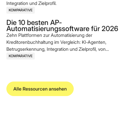
Integration und Zielprofil.
KOMPARATIVE
Die 10 besten AP-
Automatisierungssoftware für 2026
Zehn Plattformen zur Automatisierung der
Kreditorenbuchhaltung im Vergleich: KI-Agenten,
Betrugserkennung, Integration und Zielprofil, von
etablierten Enterprise-Anbietern bis zu AI-nativen
KOMPARATIVE
Challengern.
Alle Ressourcen ansehen