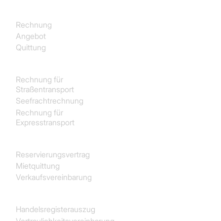
Käufe
Rechnung
Angebot
Quittung
Transport und Logistik
Rechnung für
Straßentransport
Seefrachtrechnung
Rechnung für
Expresstransport
Immobilien
Reservierungsvertrag
Mietquittung
Verkaufsvereinbarung
Juristisch
Handelsregisterauszug
Vertraulichkeitsvereinbarung