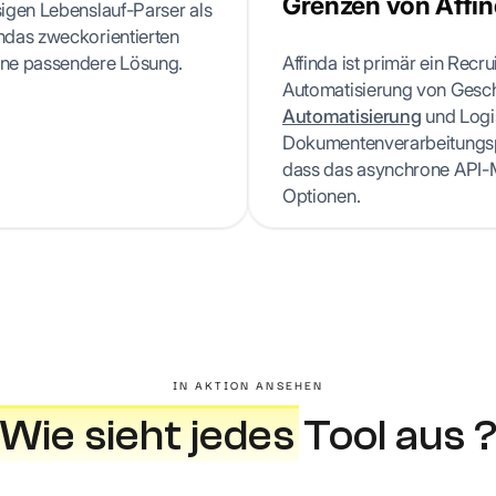
Grenzen von Affi
sigen Lebenslauf-Parser als
indas zweckorientierten
eine passendere Lösung.
Affinda ist primär ein Recr
Automatisierung von Gesc
Automatisierung
und Logis
Dokumentenverarbeitungsp
dass das asynchrone API-M
Optionen.
IN AKTION ANSEHEN
Wie sieht jedes
Tool aus 