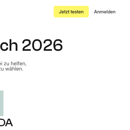
Jetzt testen
Anmelden
eich 2026
Versicherungszertifikat
ändert
nuelle Dateneingabe um
Luftfrachtbrief
i zu helfen,
zu wählen.
Konnossement
 oder manipulierter
Transportrechnung
Vertrag
tab aufbauen
gigen
bungen.
Bestellung
DA