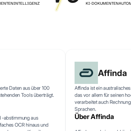
MENTENINTELLIGENZ
Rezept
KI-DOKUMENTENAUTO
kumentenauthentizität
Alle Ressourcen & Leitfäden
Al
Artikel, Tutorials, Kundenfälle und mehr
telligente
rennung
utomatische Trennung
ehrseitiger Dokumente
Affinda
rierte Daten aus über 100
Affinda ist ein australisc
stehenden Tools überträgt.
das vor allem für seinen h
verarbeitet auch Rechnung
Sprachen.
Über Affinda
und -abstimmung aus
nfaches OCR hinaus und