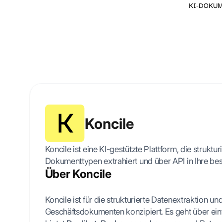
KI-DOKU
Do
In
T
A
m
Koncile
Koncile ist eine KI-gestützte Plattform, die struktu
Dokumenttypen extrahiert und über API in Ihre be
Über Koncile
Koncile ist für die strukturierte Datenextraktion 
Geschäftsdokumenten konzipiert. Es geht über ei