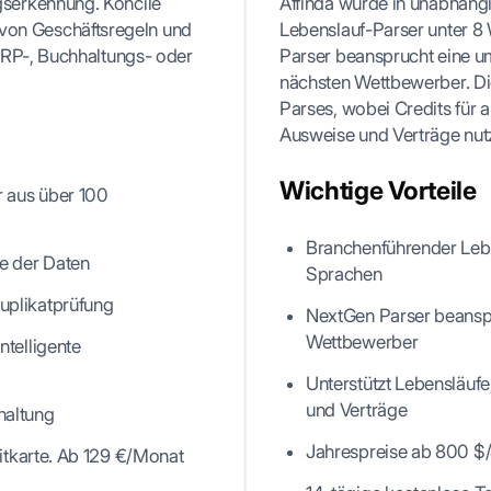
serkennung. Koncile
Affinda wurde in unabhäng
nd von Geschäftsregeln und
Lebenslauf-Parser unter 8
ERP-, Buchhaltungs- oder
Parser beansprucht eine 
nächsten Wettbewerber. Di
Parses, wobei Credits für 
Ausweise und Verträge nutz
Wichtige Vorteile
r aus über 100
Branchenführender Lebe
e der Daten
Sprachen
uplikatprüfung
NextGen Parser beansp
Wettbewerber
telligente
Unterstützt Lebensläuf
und Verträge
haltung
Jahrespreise ab 800 $/J
ditkarte. Ab 129 €/Monat