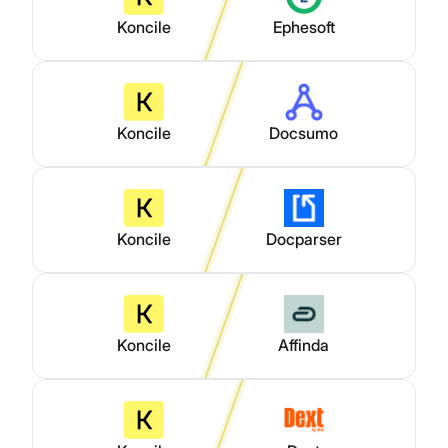
Koncile
Ephesoft
Koncile
Docsumo
Koncile
Docparser
Koncile
Affinda