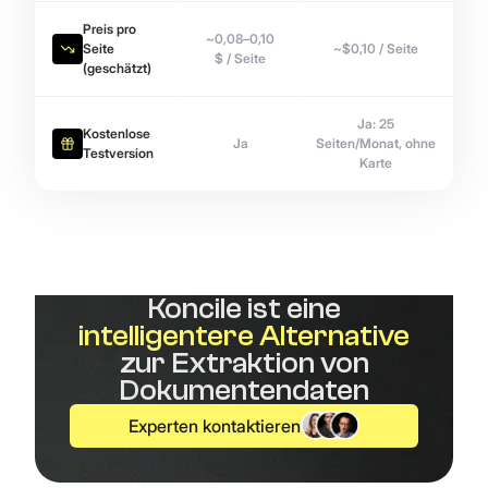
Preis pro
~0,08–0,10
Seite
~$0,10 / Seite
$ / Seite
(geschätzt)
Ja: 25
Kostenlose
Ja
Seiten/Monat, ohne
Testversion
Karte
Koncile ist eine
intelligentere Alternative
zur Extraktion von
Dokumentendaten
Experten kontaktieren