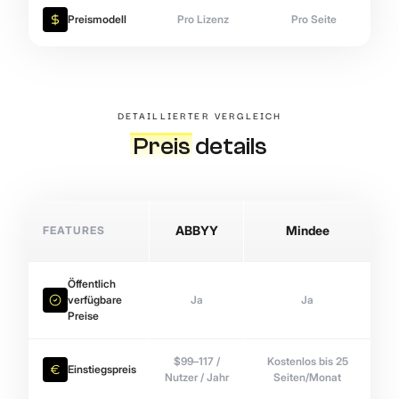
Preismodell
Pro Lizenz
Pro Seite
DETAILLIERTER VERGLEICH
Preis
details
FEATURES
ABBYY
Mindee
Öffentlich
verfügbare
Ja
Ja
Preise
$99–117 /
Kostenlos bis 25
Einstiegspreis
Nutzer / Jahr
Seiten/Monat