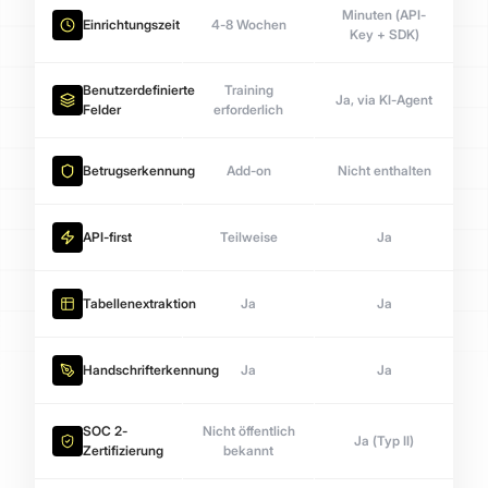
Minuten (API-
Einrichtungszeit
4-8 Wochen
Key + SDK)
Benutzerdefinierte
Training
Ja, via KI-Agent
Felder
erforderlich
Betrugserkennung
Add-on
Nicht enthalten
API-first
Teilweise
Ja
Tabellenextraktion
Ja
Ja
Handschrifterkennung
Ja
Ja
SOC 2-
Nicht öffentlich
Ja (Typ II)
Zertifizierung
bekannt