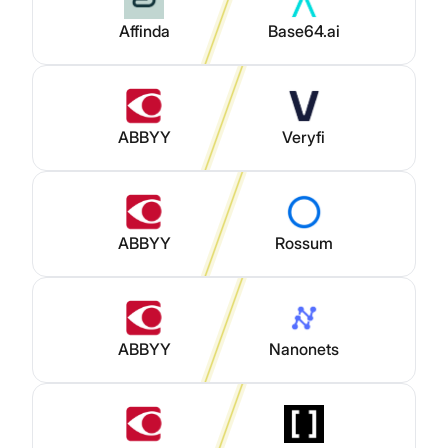
Affinda
Base64.ai
ABBYY
Veryfi
ABBYY
Rossum
ABBYY
Nanonets