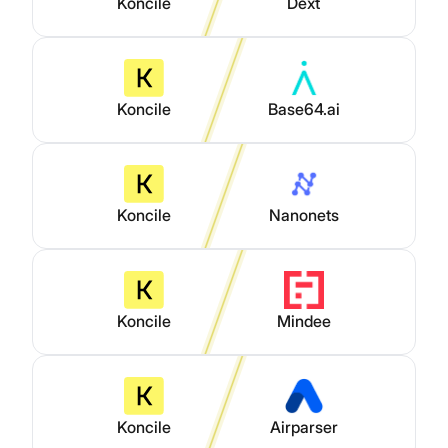
Koncile
Dext
Koncile
Base64.ai
Koncile
Nanonets
Koncile
Mindee
Koncile
Airparser